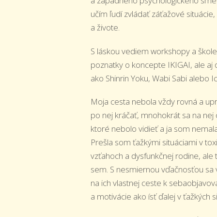
a západného psychologického smeru 
učím ľudí zvládať záťažové situácie
a živote.
S láskou vediem workshopy a škole
poznatky o koncepte IKIGAI, ale aj 
ako Shinrin Yoku, Wabi Sabi alebo Ic
Moja cesta nebola vždy rovná a u
po nej kráčať, mnohokrát sa na nej 
ktoré nebolo vidieť a ja som nemal
Prešla som ťažkými situáciami v tox
vzťahoch a dysfunkčnej rodine, ale 
sem. S nesmiernou vďačnosťou sa
na ich vlastnej ceste k sebaobjavov
a motivácie ako ísť ďalej v ťažkých s