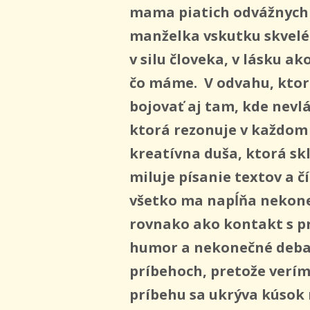
mama piatich odvážnych 
manželka vskutku skvel
v silu človeka, v lásku ak
čo máme. V odvahu, kt
bojovať aj tam, kde nevlá
ktorá rezonuje v každom 
kreatívna duša, ktorá sk
miluje písanie textov a č
všetko ma napĺňa nekon
rovnako ako kontakt s p
humor a nekonečné debat
príbehoch, pretože verím
príbehu sa ukrýva kúsok