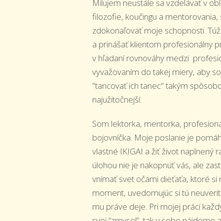
Milujem neustále sa vzdelávať v obla
filozofie, koučingu a mentorovania,
zdokonaľovať moje schopnosti. Túži
a prinášať klientom profesionálny p
v hľadaní rovnováhy medzi profesio
vyvažovaním do takej miery, aby s
"tancovať ich tanec" takým spôsob
najužitočnejší.
Som lektorka, mentorka, profesion
bojovníčka. Moje poslanie je pomáh
vlastné IKIGAI a žiť život naplnen
úlohou nie je nakopnúť vás, ale zast
vnímať svet očami dieťaťa, ktoré si
moment, uvedomujúc si tú neuverit
mu práve deje. Pri mojej práci kaž
svoj “zmysel”, tak v sebe nájdeme a