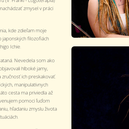
(V. Frankl - Logoterapia)
, nachádzať zmysel v práci
nia, kde zdieľam moje
o japonských filozofiách
higo Ichie.
prataná. Nevedela som ako
objavovali hlboké jamy,
a zručnosť ich preskakovať.
ických, manipulatívnych
táto cesta ma priviedla až
 venujem pomoci ľuďom
aniu, hľadaniu zmyslu života
ituáciách.