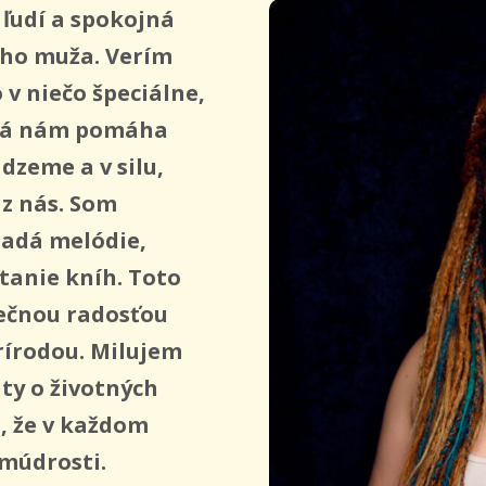
ľudí a spokojná
ého muža. Verím
o v niečo špeciálne,
orá nám pomáha
dzeme a v silu,
z nás. Som
ladá melódie,
ítanie kníh. Toto
ečnou radosťou
rírodou. Milujem
y o životných
, že v každom
 múdrosti.