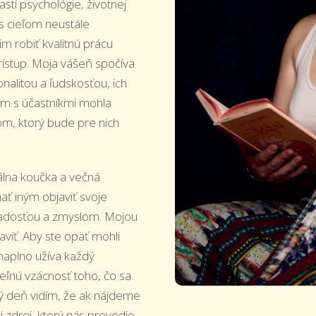
sti psychológie, životnej
 s cieľom neustále
m robiť kvalitnú prácu
rístup. Moja vášeň spočíva
nalitou a ľudskosťou, ich
om s účastníkmi mohla
om, ktorý bude pre nich
álna koučka a večná
ať iným objaviť svoje
ý radosťou a zmyslom. Mojou
aviť. Aby ste opäť mohli
 naplno užíva každý
eľnú vzácnosť toho, čo sa
dý deň vidím, že ak nájdeme
j zdroj, ktorý nás prevedie