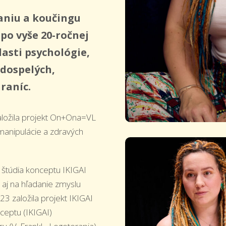
aniu a koučingu
po vyše 20-ročnej
lasti psychológie,
 dospelých,
raníc.
ložila projekt On+Ona=VL
manipulácie a zdravých
 štúdia konceptu IKIGAI
e aj na hľadanie zmyslu
23 založila projekt IKIGAI
ceptu (IKIGAI)