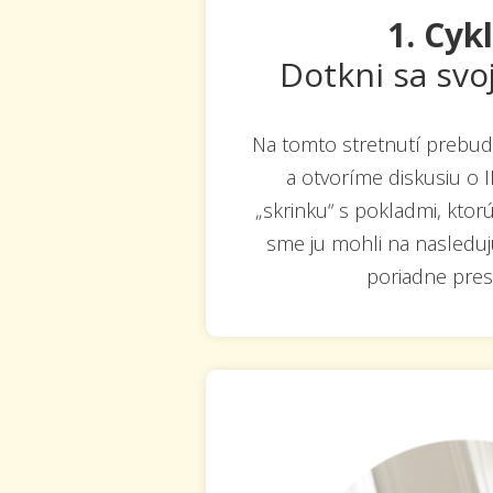
1. Cyk
Dotkni sa svo
Na tomto stretnutí prebu
a otvoríme diskusiu o 
„skrinku“ s pokladmi, ktor
sme ju mohli na nasleduj
poriadne pre