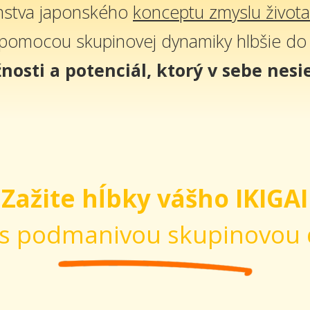
omstva japonského
konceptu zmyslu života
pomocou skupinovej dynamiky hlbšie d
nosti a potenciál, ktorý v sebe nesi
Zažite hĺbky vášho IKIGAI
í s podmanivou skupinovo