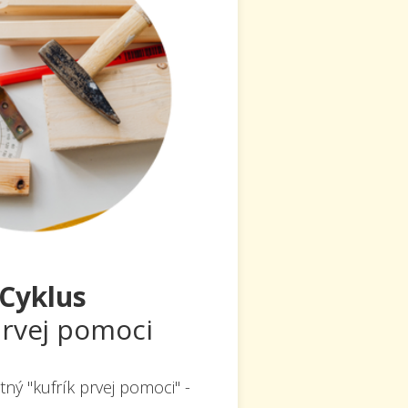
 Cyklus
prvej pomoci
tný "kufrík prvej pomoci" -