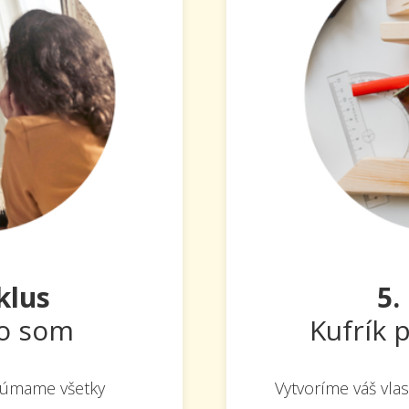
yklus
5.
to som
Kufrík 
kúmame všetky
Vytvoríme váš vlas