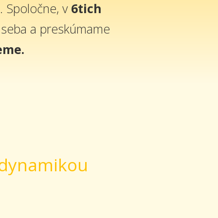
. Spoločne, v
6tich
o seba a preskúmame
eme.
u dynamikou