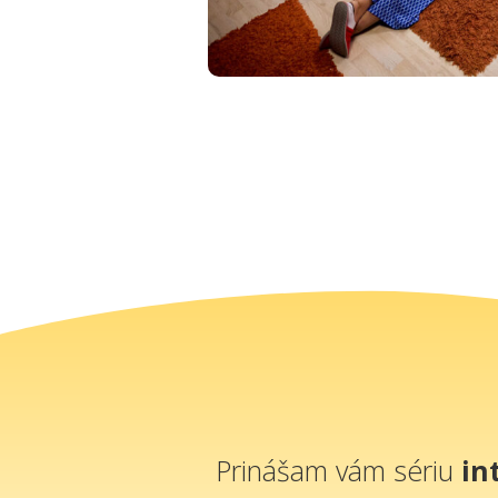
Prinášam vám sériu
in