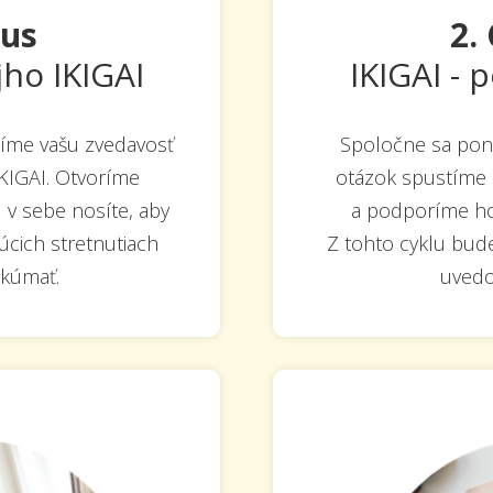
lus
2.
jho IKIGAI
IKIGAI - 
díme vašu zvedavosť
Spoločne sa pono
IKIGAI. Otvoríme
otázok spustíme 
ú v sebe nosíte, aby
a podporíme ho 
úcich stretnutiach
Z tohto cyklu bud
skúmať.
uvedo