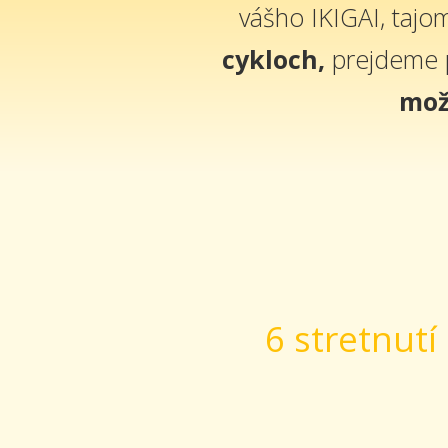
vášho IKIGAI, taj
cykloch,
prejdeme 
mož
6 stretnut